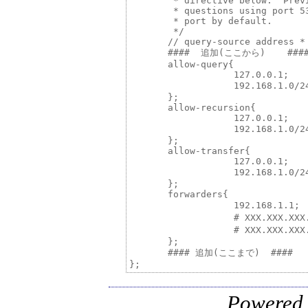
        * directive below.  Prev
        * questions using port 5
        * port by default.

        */

       // query-source address * 
       ####  追加(ここから)    ####
       allow-query{

                   127.0.0.1;

                   192.168.
       };

       allow-recursion{

                   127.0.0.1;

                   192.16
       };

       allow-transfer{

                   127.0.0.1;

                   192.168
       };

       forwarders{

                   192.16
                   # XXX.
                   # XXX.
       };

       #### 追加(ここまで)  ####

Powered