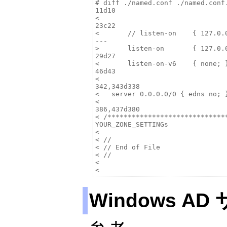
# diff ./named.conf ./named.conf.
11d10

< 

23c22

<       // listen-on    { 127.0.0
---

>       listen-on       { 127.0.0
29d27

<       listen-on-v6    { none; }
46d43

< 

342,343d338

<   server 0.0.0.0/0 { edns no; }
< 

386,437d380

< /*****************************
YOUR_ZONE_SETTINGs

< 

< //

< // End of File

< //

< 

Windows A