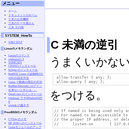
メニュー
ホーム
ドキュメントのホーム
三木の公共機関
三木のケーキ屋さん
三木 その他
SYSTEM_HowTo
C 未満の逆引
WIKI TEST
Linuxのメモランダム
Linuxのコマンド
うまくいかな
opensuse11.4
TOMCAT4
CPANのインストール
Eclipse のインストール
RedHAT Linux の起動時のL
 allow-transfer { any; };

ANGの設定方法
Linux で動画の再生の方法
RedHat-Networkにログイン
出来ないときには。。
をつける。
Qmail tool のインストール
Sendmail で POPbeforeSMT
P
crontab の書き方
// If named is being used only a
FreeBSDのメモランダム
// For named to be accessible to
// the proper IP address, or dele
CVSup のメモ
HP d530へのインストール
Linuxモジュールのアップ