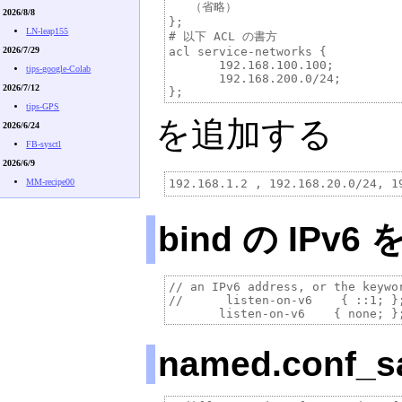
   （省略）

2026/8/8
};

LN-leap155
# 以下 ACL の書方

2026/7/29
acl service-networks {

       192.168.100.100;

tips-google-Colab
       192.168.200.0/24;

2026/7/12
tips-GPS
を追加する
2026/6/24
FB-sysctl
2026/6/9
MM-recipe00
bind の IPv6
// an IPv6 address, or the keywor
//      listen-on-v6    { ::1; };
named.conf_s