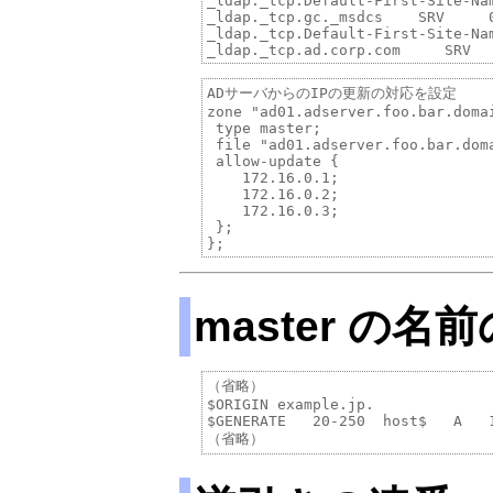
_ldap._tcp.Default-First-Site-Na
_ldap._tcp.gc._msdcs    SRV     0
_ldap._tcp.Default-First-Site-Na
ADサーバからのIPの更新の対応を設定

zone "ad01.adserver.foo.bar.domai
 type master;

 file "ad01.adserver.foo.bar.doma
 allow-update {

    172.16.0.1;

    172.16.0.2;

    172.16.0.3;

 };

master の名
（省略）

$ORIGIN example.jp.

$GENERATE   20-250  host$   A   1