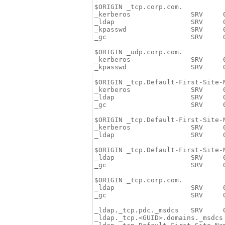
$ORIGIN _tcp.corp.com.

_kerberos               SRV     0
_ldap                   SRV     0
_kpasswd                SRV     0
_gc                     SRV     0
$ORIGIN _udp.corp.com.

_kerberos               SRV     0
_kpasswd                SRV     0
$ORIGIN _tcp.Default-First-Site-N
_kerberos               SRV     0
_ldap                   SRV     0
_gc                     SRV     0
$ORIGIN _tcp.Default-First-Site-N
_kerberos               SRV     0
_ldap                   SRV     0
$ORIGIN _tcp.Default-First-Site-N
_ldap                   SRV     0
_gc                     SRV     0
$ORIGIN _tcp.corp.com.

_ldap                   SRV     0
_gc                     SRV     0
_ldap._tcp.pdc._msdcs   SRV     0
_ldap._tcp.<GUID>.domains._msdcs 