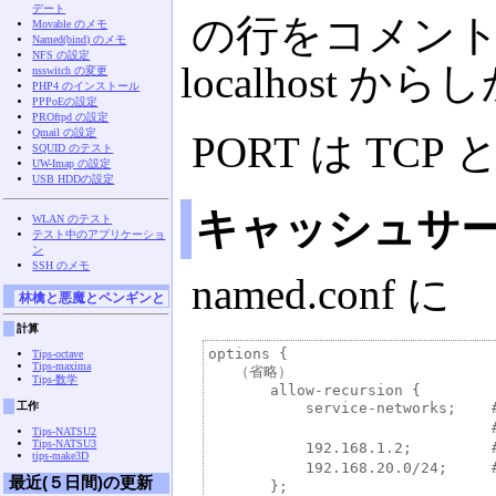
デート
の行をコメント
Movable のメモ
Named(bind) のメモ
NFS の設定
localhost
nsswitch の変更
PHP4 のインストール
PPPoEの設定
PROftpd の設定
Qmail の設定
PORT は TC
SQUID のテスト
UW-Imap の設定
USB HDDの設定
キャッシュサ
WLAN のテスト
テスト中のアプリケーショ
ン
SSH のメモ
named.conf に
林檎と悪魔とペンギンと
計算
options {

Tips-octave
Tips-maxima
   （省略）

Tips-数学
       allow-recursion {

工作
           service-networks; 
                             
Tips-NATSU2
Tips-NATSU3
           192.168.1.2;     
tips-make3D
           192.168.20.0/24;
最近(５日間)の更新
       };
