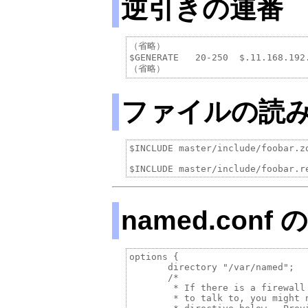
逆引きの連番
（省略）

$GENERATE   20-250  $.11.168.192
ファイルの読
$INCLUDE master/include/foobar.zo
named.conf
options {

       directory "/var/named";

       /*

        * If there is a firewall
        * to talk to, you might 