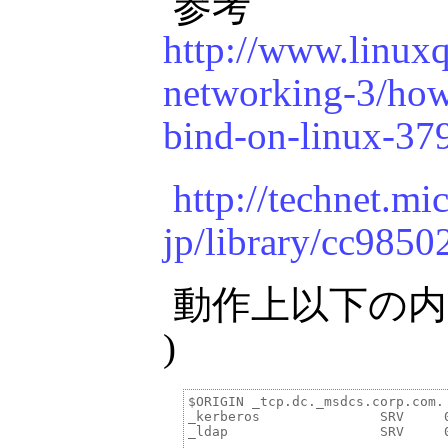
参考
http://www.linuxq
networking-3/how
bind-on-linux-37
http://technet.mi
jp/library/cc9850
動作上以下の内
)
$ORIGIN _tcp.dc._msdcs.corp.com.

_kerberos               SRV     0
_ldap                   SRV     0