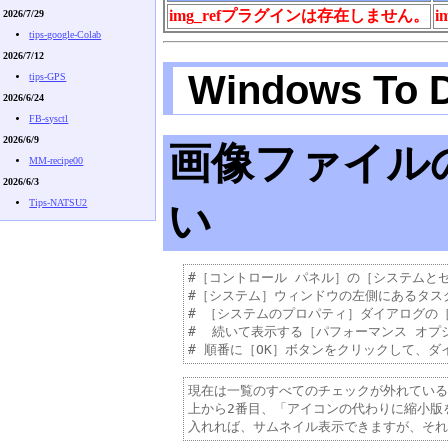
img_refプラグインは存在しません。
i
2026/7/29
tips-google-Colab
2026/7/12
Windows To 
tips-GPS
2026/6/24
FB-sysctl
2026/6/9
画像ファイル
MM-recipe00
2026/6/3
Tips-NATSU2
い
#［コントロール パネル］の［システムと
#［システム］ウィンドウの左側にあるタス
# ［システムのプロパティ］ダイアログの
#  続いて表示する［パフォーマンス オ
現在は一覧のすべてのチェックが外れている
上から2番目、「アイコンの代わりに縮小版