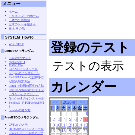
メニュー
ホーム
ドキュメントのホーム
三木の公共機関
三木のケーキ屋さん
三木 その他
SYSTEM_HowTo
登録のテスト
WIKI TEST
Linuxのメモランダム
Linuxのコマンド
テストの表示
opensuse11.4
TOMCAT4
CPANのインストール
Eclipse のインストール
RedHAT Linux の起動時のL
カレンダー
ANGの設定方法
Linux で動画の再生の方法
RedHat-Networkにログイン
出来ないときには。。
Qmail tool のインストール
<<
2026-8
>>
Sendmail で POPbeforeSMT
P
日
月
火
水
木
金
土
crontab の書き方
1
FreeBSDのメモランダム
2
3
4
5
6
7
8
9
10
11
12
13
14
15
CVSup のメモ
HP d530へのインストール
16
17
18
19
20
21
22
Linuxモジュールのアップ