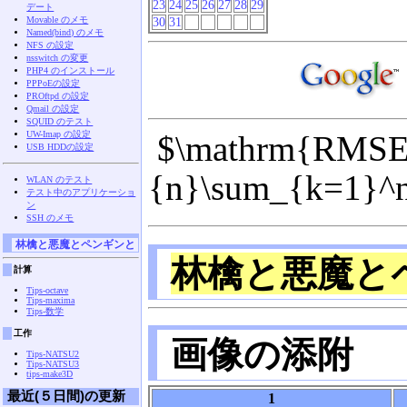
23
24
25
26
27
28
29
デート
Movable のメモ
30
31
Named(bind) のメモ
NFS の設定
nsswitch の変更
PHP4 のインストール
PPPoEの設定
PROftpd の設定
Qmail の設定
SQUID のテスト
UW-Imap の設定
$\mathrm{RMSE}=
USB HDDの設定
{n}\sum_{k=1}^n
WLAN のテスト
テスト中のアプリケーショ
ン
SSH のメモ
林檎と悪魔とペンギンと
林檎と悪魔と
計算
Tips-octave
Tips-maxima
Tips-数学
工作
画像の添附
Tips-NATSU2
Tips-NATSU3
tips-make3D
最近(５日間)の更新
1