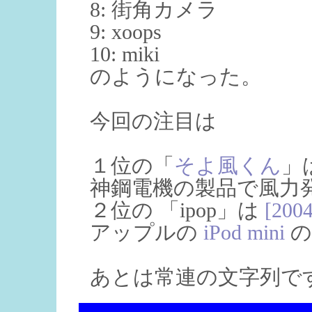
8: 街角カメラ
9: xoops
10: miki
のようになった。
今回の注目は
１位の「
そよ風くん
」
神鋼電機の製品で風力
２位の 「ipop」は
[2004
アップルの
iPod mini
の
あとは常連の文字列で