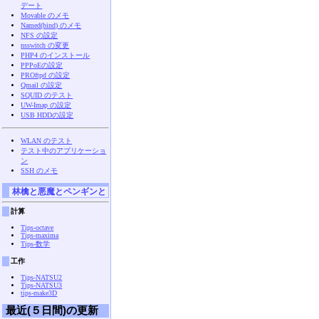
デート
Movable のメモ
Named(bind) のメモ
NFS の設定
nsswitch の変更
PHP4 のインストール
PPPoEの設定
PROftpd の設定
Qmail の設定
SQUID のテスト
UW-Imap の設定
USB HDDの設定
WLAN のテスト
テスト中のアプリケーショ
ン
SSH のメモ
林檎と悪魔とペンギンと
計算
Tips-octave
Tips-maxima
Tips-数学
工作
Tips-NATSU2
Tips-NATSU3
tips-make3D
最近(５日間)の更新