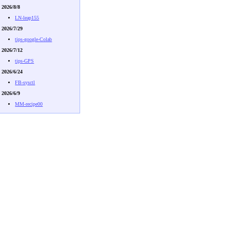
2026/8/8
LN-leap155
2026/7/29
tips-google-Colab
2026/7/12
tips-GPS
2026/6/24
FB-sysctl
2026/6/9
MM-recipe00