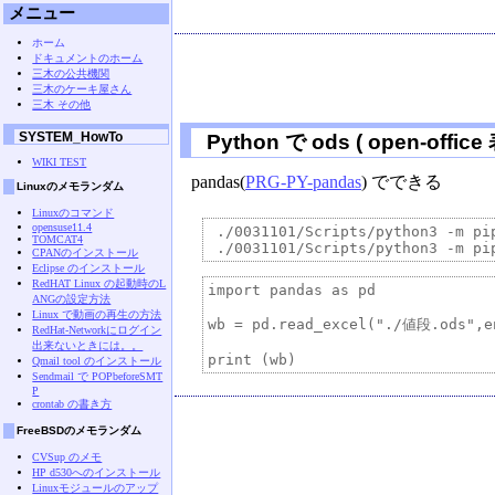
メニュー
ホーム
ドキュメントのホーム
三木の公共機関
三木のケーキ屋さん
三木 その他
SYSTEM_HowTo
Python で ods ( open-of
WIKI TEST
pandas(
PRG-PY-pandas
) でできる
Linuxのメモランダム
Linuxのコマンド
opensuse11.4
 ./0031101/Scripts/python3 -m pip
TOMCAT4
CPANのインストール
Eclipse のインストール
RedHAT Linux の起動時のL
import pandas as pd

ANGの設定方法
Linux で動画の再生の方法
wb = pd.read_excel("./値段.ods",en
RedHat-Networkにログイン
出来ないときには。。
Qmail tool のインストール
Sendmail で POPbeforeSMT
P
crontab の書き方
FreeBSDのメモランダム
CVSup のメモ
HP d530へのインストール
Linuxモジュールのアップ