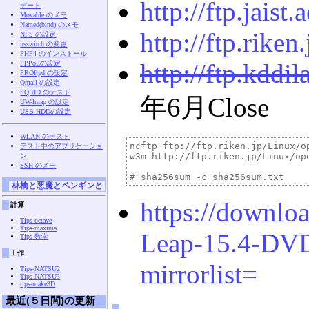
http://ftp.jais
デート
Movable のメモ
Named(bind) のメモ
http://ftp.rike
NFS の設定
nsswitch の変更
PHP4 のインストール
http://ftp.kddi
PPPoEの設定
PROftpd の設定
Qmail の設定
SQUID のテスト
年6月Close
UW-Imap の設定
USB HDDの設定
WLAN のテスト
ncftp ftp://ftp.riken.jp/Linux/op
テスト中のアプリケーショ
w3m http://ftp.riken.jp/Linux/ope
ン
SSH のメモ
林檎と悪魔とペンギンと
https://downlo
計算
Tips-octave
Tips-maxima
Leap-15.4-DVD
Tips-数学
工作
mirrorlist=
Tips-NATSU2
Tips-NATSU3
tips-make3D
最近(５日間)の更新