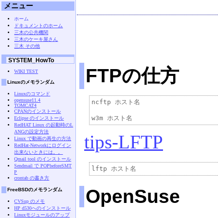
メニュー
ホーム
ドキュメントのホーム
三木の公共機関
三木のケーキ屋さん
三木 その他
SYSTEM_HowTo
FTPの仕方
WIKI TEST
Linuxのメモランダム
Linuxのコマンド
opensuse11.4
ncftp ホスト名

TOMCAT4
CPANのインストール
Eclipse のインストール
RedHAT Linux の起動時のL
ANGの設定方法
tips-LFTP
Linux で動画の再生の方法
RedHat-Networkにログイン
出来ないときには。。
Qmail tool のインストール
Sendmail で POPbeforeSMT
P
crontab の書き方
OpenSuse
FreeBSDのメモランダム
CVSup のメモ
HP d530へのインストール
Linuxモジュールのアップ