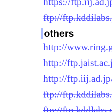
https://ftp.iij.ad.
ftp://ftp.kddilabs
others
http://www.ring.g
http://ftp.jaist.ac
http://ftp.iij.ad.j
ftp://ftp.kddilabs.
ftp://ftp.kddlabs.