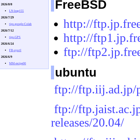
FreeBSD
2026/8/8
LN-leap155
2026/7/29
http://ftp.jp.fr
tips-google-Colab
2026/7/12
http://ftp1.jp.f
tips-GPS
2026/6/24
ftp://ftp2.jp.fr
FB-sysctl
2026/6/9
MM-recipe00
ubuntu
ftp://ftp.iij.ad.j
ftp://ftp.jaist.ac
releases/20.04/