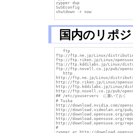
zypper dup 

SuSEconfig

shutdown -r now 

国内のリポジ
   ftp

ftp://ftp.ne.jp/Linux/distributio
ftp://ftp.riken.jp/Linux/opensuse
ftp://ftp.kddilabs.jp/Linux/distr
ftp://ftp.novell.co.jp/pub/opensu
   http

http://ftp.ne.jp/Linux/distributi
http://ftp.riken.jp/Linux/opensus
http://ftp.kddilabs.jp/Linux/dist
http://ftp.novell.co.jp/pub/opens
## /etc/youservers  に書いておく

# Tuika

http://download.nvidia.com/opensu
http://download.videolan.org/pub/
http://download.opensuse.org/upda
http://download.opensuse.org/repo
http://download.opensuse.org/repo
#

zypper ar http://download.opensu