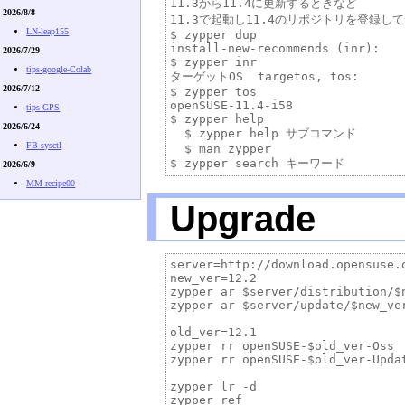
11.3から11.4に更新するときなど

2026/8/8
11.3で起動し11.4のリポジトリを登録して
LN-leap155
$ zypper dup

install-new-recommends (inr):

2026/7/29
$ zypper inr

tips-google-Colab
ターゲットOS  targetos, tos:

2026/7/12
$ zypper tos

openSUSE-11.4-i58

tips-GPS
$ zypper help

2026/6/24
  $ zypper help サブコマンド

FB-sysctl
  $ man zypper

2026/6/9
MM-recipe00
Upgrade
server=http://download.opensuse.o
new_ver=12.2

zypper ar $server/distribution/$
zypper ar $server/update/$new_ver
old_ver=12.1

zypper rr openSUSE-$old_ver-Oss

zypper rr openSUSE-$old_ver-Updat
zypper lr -d

zypper ref 
