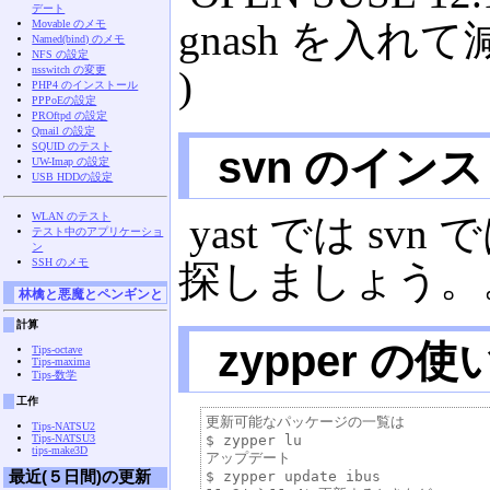
デート
gnash を入
Movable のメモ
Named(bind) のメモ
NFS の設定
nsswitch の変更
)
PHP4 のインストール
PPPoEの設定
PROftpd の設定
Qmail の設定
SQUID のテスト
svn のイン
UW-Imap の設定
USB HDDの設定
WLAN のテスト
yast では svn
テスト中のアプリケーショ
ン
SSH のメモ
探しましょう。
林檎と悪魔とペンギンと
計算
zypper の使
Tips-octave
Tips-maxima
Tips-数学
工作
更新可能なパッケージの一覧は

Tips-NATSU2
Tips-NATSU3
$ zypper lu

tips-make3D
アップデート

最近(５日間)の更新
$ zypper update ibus
