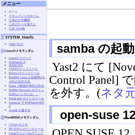
メニュー
ホーム
ドキュメントのホーム
三木の公共機関
三木のケーキ屋さん
三木 その他
SYSTEM_HowTo
samba の起動
WIKI TEST
Linuxのメモランダム
Linuxのコマンド
opensuse11.4
Yast2 にて [Nove
TOMCAT4
CPANのインストール
Eclipse のインストール
Control Panel
RedHAT Linux の起動時のL
ANGの設定方法
Linux で動画の再生の方法
を外す。(
ネタ
RedHat-Networkにログイン
出来ないときには。。
Qmail tool のインストール
Sendmail で POPbeforeSMT
P
open-suse 
crontab の書き方
FreeBSDのメモランダム
CVSup のメモ
OPEN SUSE 1
HP d530へのインストール
Linuxモジュールのアップ