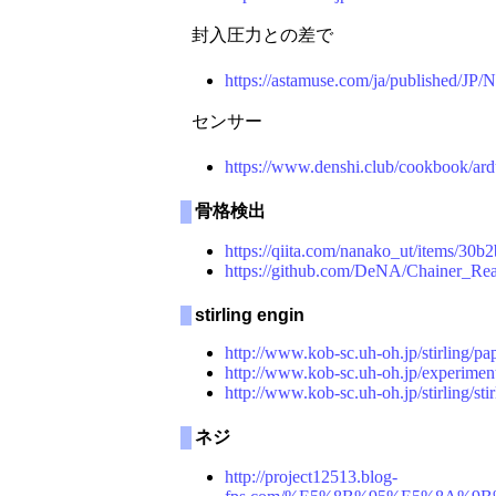
封入圧力との差で
https://astamuse.com/ja/published/JP
センサー
https://www.denshi.club/cookbook/ar
骨格検出
https://qiita.com/nanako_ut/items/3
https://github.com/DeNA/Chainer_Rea
stirling engin
http://www.kob-sc.uh-oh.jp/stirling/pa
http://www.kob-sc.uh-oh.jp/experimen
http://www.kob-sc.uh-oh.jp/stirling/sti
ネジ
http://project12513.blog-