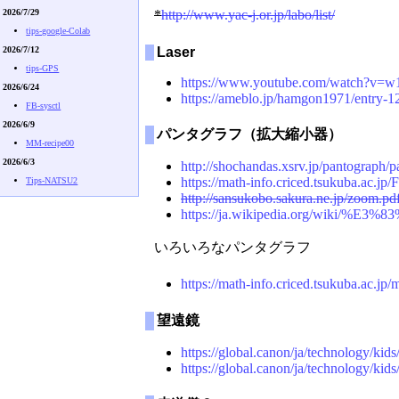
2026/7/29
*
http://www.yac-j.or.jp/labo/list/
tips-google-Colab
2026/7/12
Laser
tips-GPS
https://www.youtube.com/watch?v=
2026/6/24
https://ameblo.jp/hamgon1971/entry-
FB-sysctl
2026/6/9
パンタグラフ（拡大縮小器）
MM-recipe00
2026/6/3
http://shochandas.xsrv.jp/pantograph/
https://math-info.criced.tsukuba.ac.jp
Tips-NATSU2
http://sansukobo.sakura.ne.jp/zoom.pd
https://ja.wikipedia.org/wik
いろいろなパンタグラフ
https://math-info.criced.tsukuba.ac.jp
望遠鏡
https://global.canon/ja/technology/ki
https://global.canon/ja/technology/ki