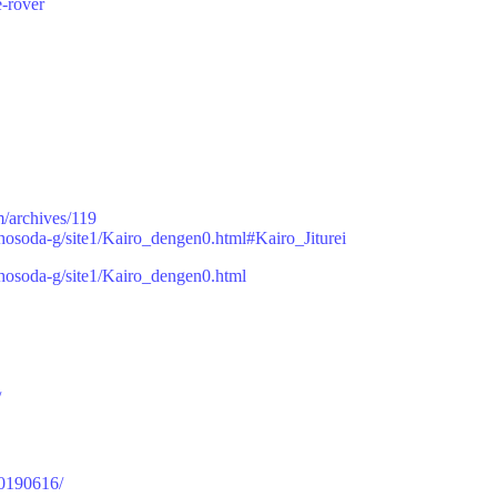
e-rover
/archives/119
/hosoda-g/site1/Kairo_dengen0.html#Kairo_Jiturei
/hosoda-g/site1/Kairo_dengen0.html
/
20190616/