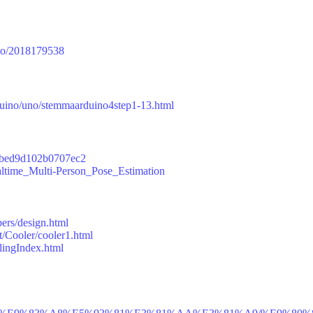
/No/2018179538
duino/uno/stemmaarduino4step1-13.html
0b2bed9d102b0707ec2
ltime_Multi-Person_Pose_Estimation
pers/design.html
t/Cooler/cooler1.html
rlingIndex.html