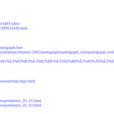
w1O48Ysdiiw
12309933438.html
pantograph.htm
/Forall/project/history/2005/pantograph/pantograph_tool/pantograph_to
f
i/%E3%83%91%E3%83%B3%E3%82%BF%E3%82%B0%E3%83%A9%E3%
/museum/lego/lego.html
ds/experiment/e_05_01.html
ds/experiment/e_05_02.html