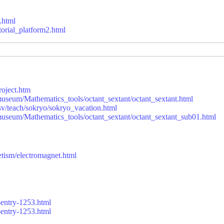
.html
orial_platform2.html
oject.htm
/museum/Mathematics_tools/octant_sextant/octant_sextant.html
v/teach/sokryo/sokryo_vacation.html
p/museum/Mathematics_tools/octant_sextant/octant_sextant_sub01.html
etism/electromagnet.html
-entry-1253.html
-entry-1253.html