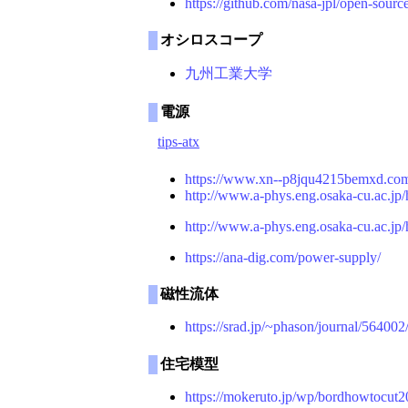
https://github.com/nasa-jpl/open-sourc
オシロスコープ
九州工業大学
電源
tips-atx
https://www.xn--p8jqu4215bemxd.com
http://www.a-phys.eng.osaka-cu.ac.jp
http://www.a-phys.eng.osaka-cu.ac.jp
https://ana-dig.com/power-supply/
磁性流体
https://srad.jp/~phason/journal/564002
住宅模型
https://mokeruto.jp/wp/bordhowtocut