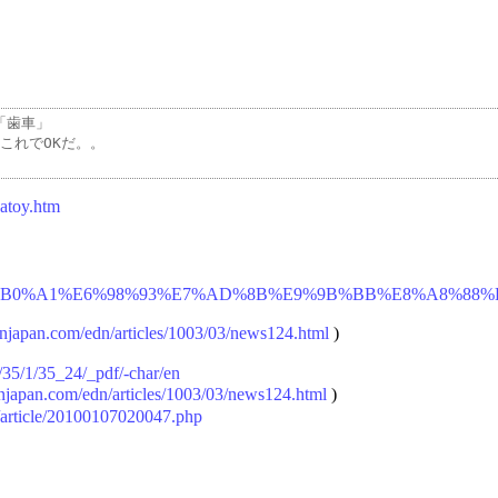
歯車」

れでOKだ。。

patoy.htm
ice.com/%E7%B0%A1%E6%98%93%E7%AD%8B%E9%9B%BB%E8%
ednjapan.com/edn/articles/1003/03/news124.html
)
po/35/1/35_24/_pdf/-char/en
dnjapan.com/edn/articles/1003/03/news124.html
)
p/article/20100107020047.php