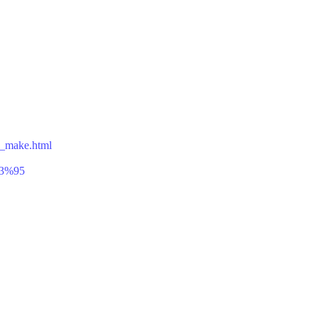
ol_make.html
83%95