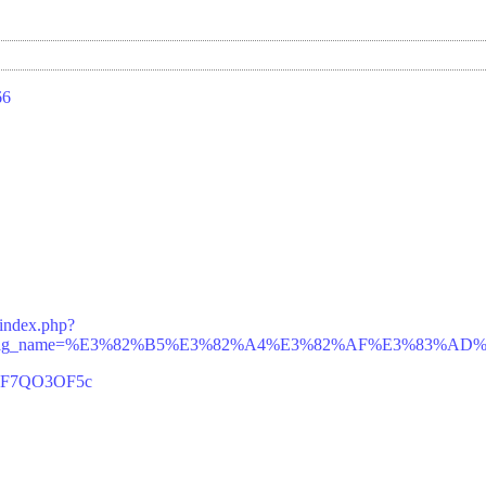
66
/index.php?
d=14&tag_name=%E3%82%B5%E3%82%A4%E3%82%AF%E3%83
=p6F7QO3OF5c