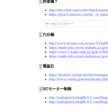
赤道儀？
http://elm-chan.org/works/strack/report
https://picavr.uunyan.com/pic_m_equat
六分儀
http://www.tecepe.com.br/nav/XTantPr
https://math-info.criced.tsukuba.ac.jp
https://www1.kaiho.mlit.go.jp/KAN8/s
https://math-info.criced.tsukuba.ac.j
電磁石
https://jiyuken.wbrain.net/electromagn
http://www.t-ueda.jp/kotsu/jisyaku.htm
DCモーター制御
http://radiopench.blog96.fc2.com/blog
http://radiopench.blog96.fc2.com/blog