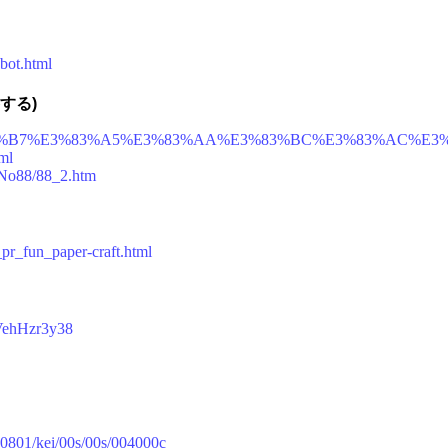
obot.html
する)
iki/%E3%82%B7%E3%83%A5%E3%83%AA%E3%83%BC%E3%83%AC
ml
s/No88/88_2.htm
s_pr_fun_paper-craft.html
VehHzr3y38
180801/kei/00s/00s/004000c