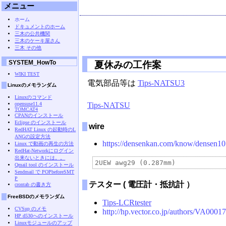
メニュー
ホーム
ドキュメントのホーム
三木の公共機関
三木のケーキ屋さん
三木 その他
SYSTEM_HowTo
夏休みの工作案
WIKI TEST
電気部品等は
Tips-NATSU3
Linuxのメモランダム
Linuxのコマンド
opensuse11.4
Tips-NATSU
TOMCAT4
CPANのインストール
Eclipse のインストール
wire
RedHAT Linux の起動時のL
ANGの設定方法
https://densenkan.com/know/densen10
Linux で動画の再生の方法
RedHat-Networkにログイン
出来ないときには。。
Qmail tool のインストール
Sendmail で POPbeforeSMT
P
テスター ( 電圧計・抵抗計 ）
crontab の書き方
FreeBSDのメモランダム
Tips-LCRtester
CVSup のメモ
http://hp.vector.co.jp/authors/VA0001
HP d530へのインストール
Linuxモジュールのアップ