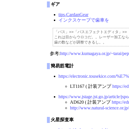
ギア
tips-CardanGear
インクスケープで歯車を
「パス」>>「パスエフェクトエディタ」>>「
これは目からウロコだ。。レーザー加工ならこ
参考:
http://www.kumagaya.or.jp/~tarai/pe
簡易筋電計
https://electronic.tousek
LT1167 ( 計装アンプ
https://
https://www.jstage.jst.go.jp/article/js
AD620 ( 計装アンプ
https://e
http://www.natural-science.or.j
火星探査車