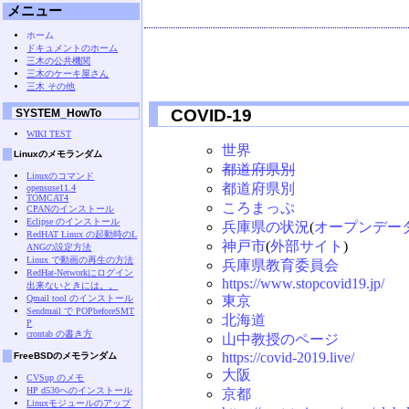
メニュー
ホーム
ドキュメントのホーム
三木の公共機関
三木のケーキ屋さん
三木 その他
COVID-19
SYSTEM_HowTo
WIKI TEST
世界
Linuxのメモランダム
都道府県別
Linuxのコマンド
都道府県別
opensuse11.4
TOMCAT4
ころまっぷ
CPANのインストール
Eclipse のインストール
兵庫県の状況
(
オープンデー
RedHAT Linux の起動時のL
神戸市
(
外部サイト
)
ANGの設定方法
Linux で動画の再生の方法
兵庫県教育委員会
RedHat-Networkにログイン
https://www.stopcovid19.jp/
出来ないときには。。
Qmail tool のインストール
東京
Sendmail で POPbeforeSMT
北海道
P
crontab の書き方
山中教授のページ
https://covid-2019.live/
FreeBSDのメモランダム
大阪
CVSup のメモ
HP d530へのインストール
京都
Linuxモジュールのアップ