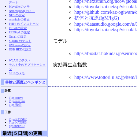
https://nextstrain.org/ncov/globa
デート
https://toyokeizai.net/sp/visual/
Movable のメモ
Named(bind) のメモ
https://github.com/kaz-ogiwara/
NFS の設定
抗体と抗原(IgM/IgG)
nsswitch の変更
https://datastudio.google.co
PHP4 のインストール
PPPoEの設定
https://toyokeizai.net/sp/visual/
PROftpd の設定
Qmail の設定
モデル
SQUID のテスト
UW-Imap の設定
USB HDDの設定
https://biostat-hokudai.jp/seirmo
WLAN のテスト
実効再生産指数
テスト中のアプリケーショ
ン
SSH のメモ
https://www.tottori-u.ac.jp/item
林檎と悪魔とペンギンと
計算
Tips-octave
Tips-maxima
Tips-数学
工作
Tips-NATSU2
Tips-NATSU3
tips-make3D
最近(５日間)の更新