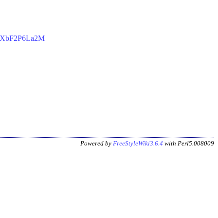
s=nXbF2P6La2M
Powered by
FreeStyleWiki3.6.4
with Perl5.008009