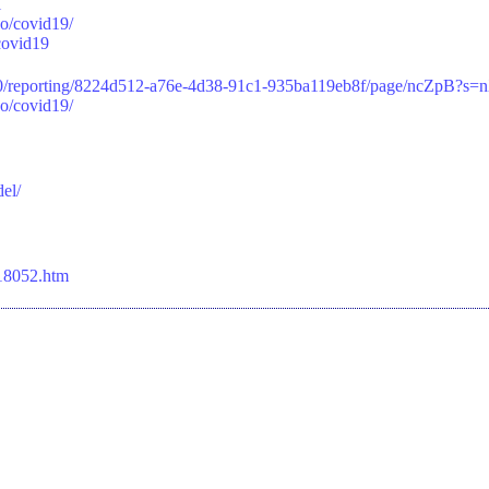
l
tko/covid19/
covid19
m/u/0/reporting/8224d512-a76e-4d38-91c1-935ba119eb8f/page/ncZpB?
tko/covid19/
del/
/18052.htm