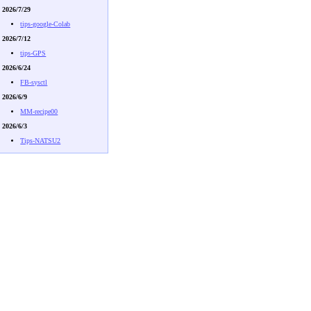
2026/7/29
tips-google-Colab
2026/7/12
tips-GPS
2026/6/24
FB-sysctl
2026/6/9
MM-recipe00
2026/6/3
Tips-NATSU2