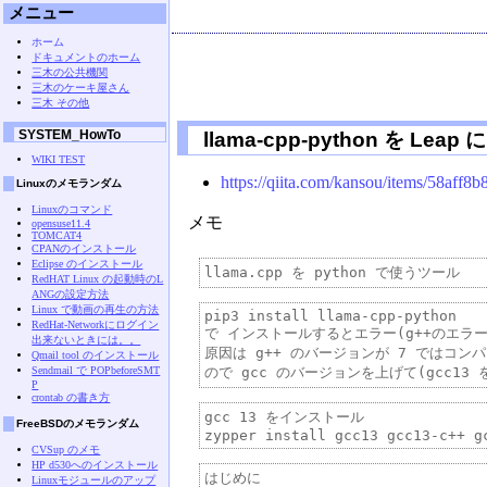
メニュー
ホーム
ドキュメントのホーム
三木の公共機関
三木のケーキ屋さん
三木 その他
SYSTEM_HowTo
llama-cpp-python を Le
WIKI TEST
https://qiita.com/kansou/items/58aff
Linuxのメモランダム
Linuxのコマンド
メモ
opensuse11.4
TOMCAT4
CPANのインストール
Eclipse のインストール
RedHAT Linux の起動時のL
ANGの設定方法
Linux で動画の再生の方法
pip3 install llama-cpp-python

RedHat-Networkにログイン
で インストールするとエラー(g++のエラー
出来ないときには。。
原因は g++ のバージョンが 7 ではコンパ
Qmail tool のインストール
Sendmail で POPbeforeSMT
P
crontab の書き方
gcc 13 をインストール

FreeBSDのメモランダム
CVSup のメモ
HP d530へのインストール
はじめに

Linuxモジュールのアップ