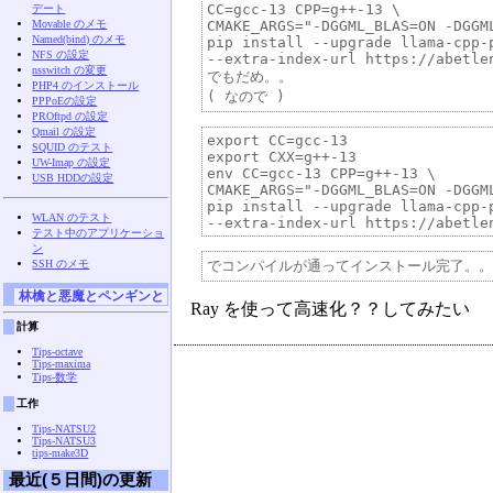
CC=gcc-13 CPP=g++-13 \

デート
Movable のメモ
CMAKE_ARGS="-DGGML_BLAS=ON -DGGML
Named(bind) のメモ
pip install --upgrade llama-cpp-p
NFS の設定
--extra-index-url https://abetle
nsswitch の変更
でもだめ。。

PHP4 のインストール
PPPoEの設定
PROftpd の設定
Qmail の設定
export CC=gcc-13

SQUID のテスト
export CXX=g++-13

UW-Imap の設定
env CC=gcc-13 CPP=g++-13 \

USB HDDの設定
CMAKE_ARGS="-DGGML_BLAS=ON -DGGML
pip install --upgrade llama-cpp-p
WLAN のテスト
テスト中のアプリケーショ
ン
SSH のメモ
林檎と悪魔とペンギンと
Ray を使って高速化？？してみたい
計算
Tips-octave
Tips-maxima
Tips-数学
工作
Tips-NATSU2
Tips-NATSU3
tips-make3D
最近(５日間)の更新