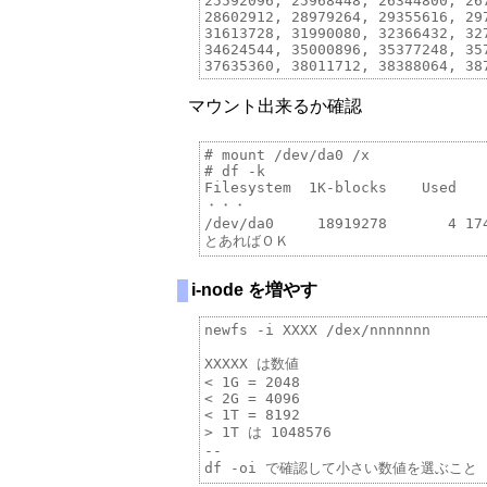
25592096, 25968448, 26344800, 26
28602912, 28979264, 29355616, 29
31613728, 31990080, 32366432, 32
34624544, 35000896, 35377248, 35
マウント出来るか確認
# mount /dev/da0 /x

# df -k

Filesystem  1K-blocks    Used    
・・・ 

/dev/da0     18919278       4 174
i-node を増やす
newfs -i XXXX /dex/nnnnnnn

XXXXX は数値

< 1G = 2048

< 2G = 4096

< 1T = 8192 

> 1T は 1048576

--
