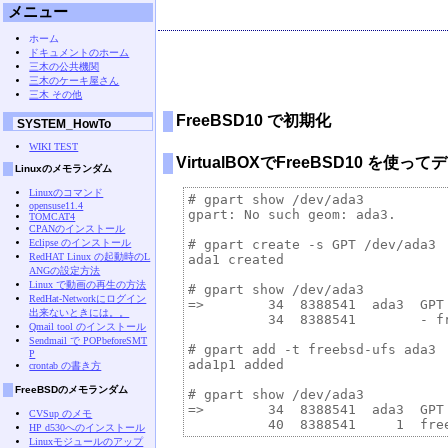
メニュー
ホーム
ドキュメントのホーム
三木の公共機関
三木のケーキ屋さん
三木 その他
FreeBSD10 で初期化
SYSTEM_HowTo
WIKI TEST
VirtualBOXでFreeBSD10 を
Linuxのメモランダム
Linuxのコマンド
# gpart show /dev/ada3

opensuse11.4
gpart: No such geom: ada3.

TOMCAT4
CPANのインストール
Eclipse のインストール
# gpart create -s GPT /dev/ada3

RedHAT Linux の起動時のL
ada1 created

ANGの設定方法
Linux で動画の再生の方法
# gpart show /dev/ada3

RedHat-Networkにログイン
=>        34  8388541  ada3  GPT 
出来ないときには。。
          34  8388541        - fr
Qmail tool のインストール
Sendmail で POPbeforeSMT
# gpart add -t freebsd-ufs ada3

P
ada1p1 added

crontab の書き方
FreeBSDのメモランダム
# gpart show /dev/ada3

=>        34  8388541  ada3  GPT 
CVSup のメモ
HP d530へのインストール
Linuxモジュールのアップ