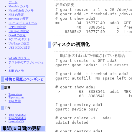
デート
容量の変更

Movable のメモ
# gpart resize -i 1 -s 2G /dev/ad
Named(bind) のメモ
# gpart add -t freebsd-ufs /dev/a
NFS の設定
# gpart show ada3

nsswitch の変更
=>       34  16777149  ada3  GPT 
PHP4 のインストール
         40   8388541     1  free
PPPoEの設定
PROftpd の設定
Qmail の設定
SQUID のテスト
UW-Imap の設定
ディスクの初期化
USB HDDの設定
  既に旧のfdiskで作成されている場合

WLAN のテスト
# gpart create -s GPT ada3

テスト中のアプリケーショ
gpart: geom 'ada1': File exists

ン
SSH のメモ
# gpart add -t freebsd-ufs ada3

gpart: autofill: No space left on
林檎と悪魔とペンギンと
# gpart show ada3

計算
=>        63  8388541  ada1  MBR 
Tips-octave
          63  8388541        - fr
Tips-maxima
Tips-数学
# gpart destroy ada1

工作
gpart: Device busy

Tips-NATSU2
# gpart delete -i 1 ada1

Tips-NATSU3
tips-make3D
ada1s1 deleted

最近(５日間)の更新
# gpart destroy ada1
