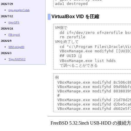
2026/7/29
tips-google-Colab
VirtualBox VID を圧縮
2026/7/12
tips-GPS
VM側で 

2026/6/24
  dd if=/dev/zero of=zerofile bs=
FB-sysctl
  rm zerofile

2026/6/9
VMを終了して

  cd "c:\Program Files\Oracle\Vir
MM-recipe00
  VBoxManage.exe modifyhd [[UUID]
2026/6/3
  ## UUID は

Tips-NATSU2
  VBoxManage.exe list hdds

例

 VBoxManage.exe modifyhd 8c506c8
 VBoxManage.exe modifyhd 09d9bbf
 VBoxManage.exe modifyhd 8038039
 #

 VBoxManage.exe modifyhd 21d78d2
 VBoxManage.exe modifyhd d2be5ca
FreeBSD 5.32.5inch USB-HDD の接続