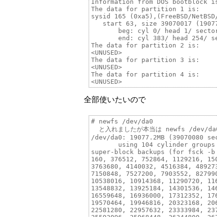
Information from DOS bootblock is
The data for partition 1 is:

sysid 165 (0xa5),(FreeBSD/NetBSD/
   start 63, size 39070017 (19077
       beg: cyl 0/ head 1/ sector
       end: cyl 383/ head 254/ se
The data for partition 2 is:

<UNUSED>

The data for partition 3 is:

<UNUSED>

The data for partition 4 is:

全部使いたいので
# newfs /dev/da0

  と入れましたが本当は newfs /dev/
/dev/da0: 19077.2MB (39070080 se
       using 104 cylinder groups
super-block backups (for fsck -b 
160, 376512, 752864, 1129216, 15
3763680, 4140032, 4516384, 48927
7150848, 7527200, 7903552, 82799
10538016, 10914368, 11290720, 11
13548832, 13925184, 14301536, 14
16559648, 16936000, 17312352, 17
19570464, 19946816, 20323168, 20
22581280, 22957632, 23333984, 23