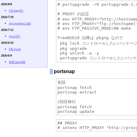
# portupgrade -rR portupgrade-2.4
2026/8/8
LN-leap155
# PROXY の設定

2026/7/29
# env HTTP_PROXY="http://hostname
# env FTP_PROXY="ftp://hostname[:
tips-google-Colab
# env FTP_PASSIVE_MODE=ON make

2026/7/12
tips-GPS
FreeBSD10 以降は pkgng なので

2026/6/24
 pkg lock コントロールしたいパッケージ
 pkg upgrade 

FB-sysctl
 pkg unlock -a -y

2026/6/9
MM-recipe00
portsnap
初回

portsnap fetch

portsnap extract

2回目移行

portsnap fetch

## PROXY 
