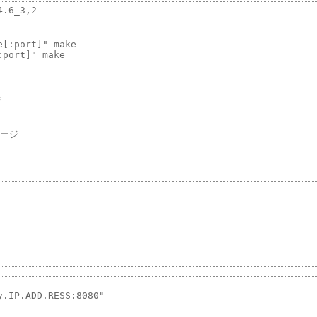
.6_3,2

[:port]" make

port]" make


