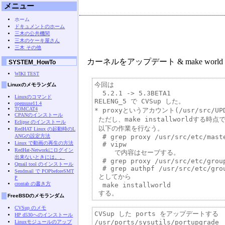
メニュー
ホーム
ドキュメントのホーム
三木の公共機関
三木のケーキ屋さん
三木 その他
カーネルをアップデート & make world
SYSTEM_HowTo
WIKI TEST
今回は

Linuxのメモランダム
  5.2.1 -> 5.3BETA1

Linuxのコマンド
RELENG_5 で CVSup した。

opensuse11.4
TOMCAT4
* proxyというアカウント(/usr/src/
CPANのインストール
 ただし、make installworldする
Eclipse のインストール
 以下の作業を行なう。

RedHAT Linux の起動時のL
ANGの設定方法
  # grep proxy /usr/src/etc/maste
Linux で動画の再生の方法
  # vipw

RedHat-Networkにログイン
     で内容はセーブする。

出来ないときには。。
  # grep proxy /usr/src/etc/group
Qmail tool のインストール
  # grep authpf /usr/src/etc/grou
Sendmail で POPbeforeSMT
 としてから

P
crontab の書き方
  make installworld

FreeBSDのメモランダム
CVSup のメモ
CVSup した ports をアップデートする

HP d530へのインストール
/usr/ports/sysutils/portupgrade

Linuxモジュールのアップ