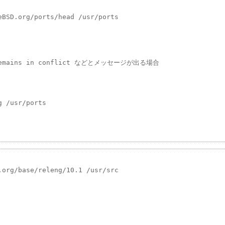
BSD.org/ports/head /usr/ports

e remains in conflict などとメッセージが出る場合

 /usr/ports

org/base/releng/10.1 /usr/src
