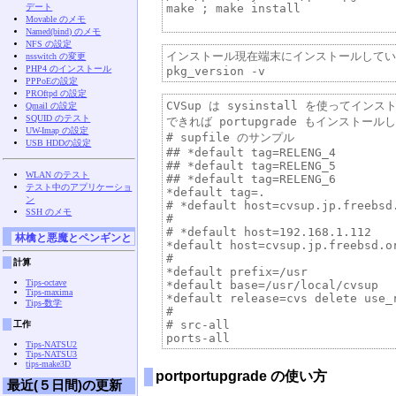
デート
make ; make install

Movable のメモ
Named(bind) のメモ
NFS の設定
インストール現在端末にインストールしている
nsswitch の変更
PHP4 のインストール
PPPoEの設定
PROftpd の設定
CVSup は sysinstall を使ってインス
Qmail の設定
SQUID のテスト
できれば portupgrade もインストールし
UW-Imap の設定
# supfile のサンプル

USB HDDの設定
## *default tag=RELENG_4

## *default tag=RELENG_5

WLAN のテスト
## *default tag=RELENG_6

テスト中のアプリケーショ
*default tag=.

ン
# *default host=cvsup.jp.freebsd.
SSH のメモ
#

# *default host=192.168.1.112

林檎と悪魔とペンギンと
*default host=cvsup.jp.freebsd.or
#

計算
*default prefix=/usr

Tips-octave
*default base=/usr/local/cvsup

Tips-maxima
*default release=cvs delete use_r
Tips-数学
#

# src-all

工作
Tips-NATSU2
Tips-NATSU3
tips-make3D
portportupgrade の使い方
最近(５日間)の更新