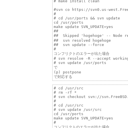
# make install clean

#svn co https://svn0.us-west.Free
#

# cd /usr/ports && svn update

cd /usr/ports

make update SVN_UPDATE=yes

##

##  Skipped 'hogehoge' -- Nod
##  svn resolved hogehoge

##  svn update --force

#

コンフリクトのエラーが出た場合

# svn resolve -R --accept working
# svn update /usr/ports

で

(p) postpone

# cd /usr/src

# rm -rf *

# svn checkout svn://svn.FreeBSD.
#

# cd /usr/src

# svn update /usr/src

cd /usr/ports

make update SVN_UPDATE=yes

# 

コンフリクトのエラーが出た場合
