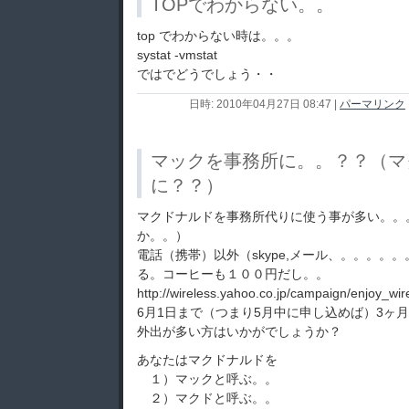
TOPでわからない。。
top でわからない時は。。。
systat -vmstat
ではでどうでしょう・・
日時: 2010年04月27日 08:47
|
パーマリンク
マックを事務所に。。？？（マ
に？？）
マクドナルドを事務所代りに使う事が多い。。
か。。）
電話（携帯）以外（skype,メール、。。。。
る。コーヒーも１００円だし。。
http://wireless.yahoo.co.jp/campaign/enjoy_wir
6月1日まで（つまり5月中に申し込めば）3ヶ
外出が多い方はいかがでしょうか？
あなたはマクドナルドを
１）マックと呼ぶ。。
２）マクドと呼ぶ。。