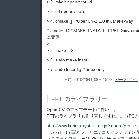
> 2. mkdir opencv.build
> 3. cd opencv.build
> 4. cmake [
] ../OpenCV-2.1.0 # CMake-way
# cmake -D CMAKE_INSTALL_PREFIX=/your/insta
に変更
>
> 5. make -j 2
> 6. sudo make install
> 7. sudo ldconfig # linux only
日時: 2010年04月08日 15:28
|
パーマリンク
FFT のライブラリー
Open CV のアップデートに伴い。。
FFTのライブラリも作り直しですね。。（PC
http://www.kurims.kyoto-u.ac.jp/~ooura/profile-j
ーから
FFT (高速 フーリエ / コサイン / サイン
（このライブラリーは SETI at Home で