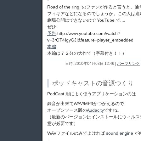
Road of the ring. のファンが作ると言
フィギアなどになるのでしょうか。この人は違
劇場公開はできないので YouTube で....
ぜひ
予告
:http://www.youtube.com/watch?
v=3rOT4IgyGJI&feature=player_embedded
本編
本編は７２分の大作で（字幕付き！！）
日時: 2010年04月03日 12:46
|
パーマリンク
ポッドキャストの音源つくり
PodCast 用によく使うアプリケーションのは
録音が出来てWAV/MP3がつかえるので
オープンソース版の
Audacity
ですね。
（最新のバージョンはインストールにウィルス
意が必要です）
WAVファイルのみでよければ
sound engine
が