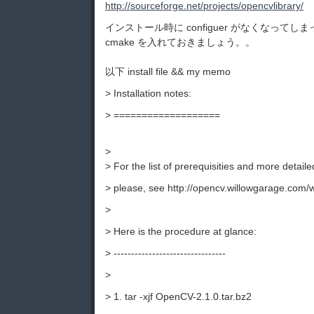
http://sourceforge.net/projects/opencvlibrary/
インストール時に configuer がなくなってし
cmake を入れておきましょう。。
以下 install file && my memo
> Installation notes:
> ===================
>
> For the list of prerequisities and more detailed
> please, see http://opencv.willowgarage.com/wi
>
> Here is the procedure at glance:
> --------------------------------
>
> 1. tar -xjf OpenCV-2.1.0.tar.bz2