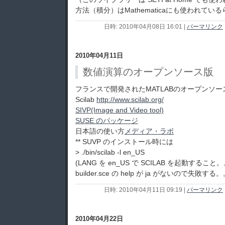
方法（積分）はMathematicaにも使われてい
日時: 2010年04月08日 16:01
|
パーマリンク
2010年04月11日
数値演算のオープンソース版
フランスで開発されたMATLABのオープンソー
Scilab
http://www.scilab.org/
SIVP(Image and Video tool)
SUSE のパッケージ
日本語の使い方
メディア・ラボ
** SUVP のインストール時には
> ./bin/scilab -l en_US
(LANG を en_US で SCILAB を起動すること
builder.sce の help が ja がないので失敗する
日時: 2010年04月11日 09:19
|
パーマリンク
2010年04月22日